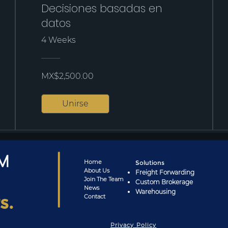
Decisiones basadas en
datos
4 Weeks
MX$2,500.00
Unirse
Home
Solutions
About
Us
Freight Forwarding
Joi
n The Team
Custom Brokerage
News
Warehousing
s.
Cont
act
Privacy Policy